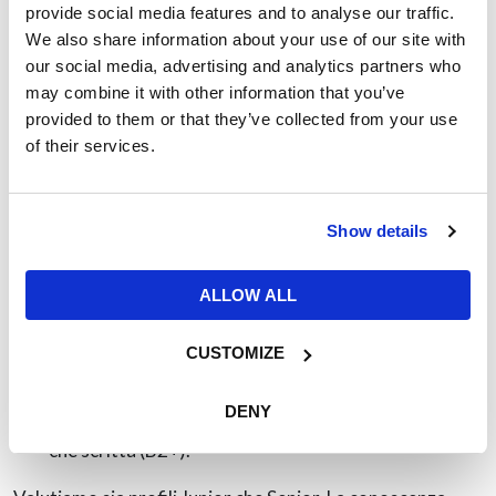
Ricerca e analisi di mercato in sinergia con la
provide social media features and to analyse our traffic.
We also share information about your use of our site with
Direzione Commerciale per definire le migliori
our social media, advertising and analytics partners who
strategie competitive e di budget.
may combine it with other information that you’ve
Raggiungimento degli obiettivi di vendita e attività
provided to them or that they’ve collected from your use
periodica di reporting.
of their services.
REQUIREMENTS
Show details
Approccio commerciale spiccato e orientamento al
ALLOW ALL
Business Development (fondamentale).
Eccellenti capacità comunicative, relazionali e di
CUSTOMIZE
forte negoziazione.
Forte orientamento ai risultati ed agli obiettivi.
DENY
Buona conoscenza della lingua inglese, sia parlata
che scritta (B2+).