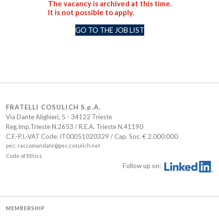
The vacancy is archived at this time.
It is not possible to apply.
GO TO THE JOB LIST
FRATELLI COSULICH S.p.A.
Via Dante Alighieri, 5 - 34122 Trieste
Reg.Imp.Trieste N.2653 / R.E.A. Trieste N.41190
C.F.-P.I.-VAT Code: IT00051020329 / Cap. Soc. € 2.000.000
pec: raccomandate@pec.cosulich.net
Code of Ethics
Follow up on:
MEMBERSHIP