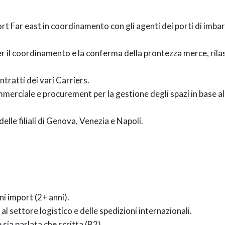
 Far east in coordinamento con gli agenti dei porti di imbar
per il coordinamento e la conferma della prontezza merce, ril
ntratti dei vari Carriers.
rciale e procurement per la gestione degli spazi in base all
lle filiali di Genova, Venezia e Napoli.
ni import (2+ anni).
l settore logistico e delle spedizioni internazionali.
sia parlata che scritta (B2).