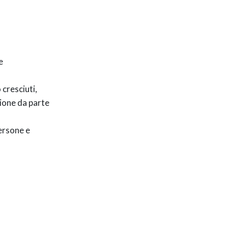
e
 cresciuti,
zione da parte
persone e