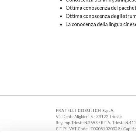
Ottima conoscenza del pacchetto
Ottima conoscenza degli strumen
La conocenza della lingua cines
FRATELLI COSULICH S.p.A.
Via Dante Alighieri, 5 - 34122 Trieste
Reg.Imp.Trieste N.2653 / R.E.A. Trieste N.41
C.F.-P.I.-VAT Code: IT00051020329 / Cap. S
pec: raccomandate@pec.cosulich.net