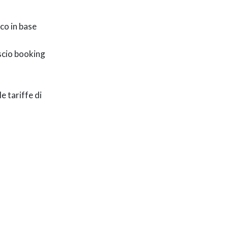
co in base
ascio booking
e tariffe di